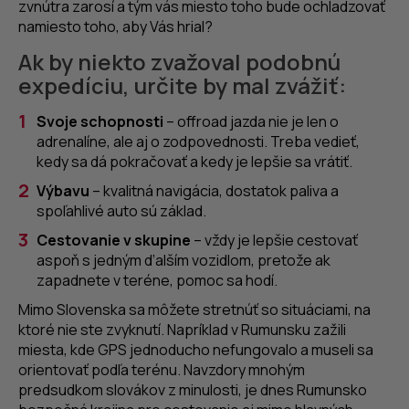
zvnútra zarosí a tým vás miesto toho bude ochladzovať
namiesto toho, aby Vás hrial?
Ak by niekto zvažoval podobnú
expedíciu, určite by mal zvážiť:
Svoje schopnosti
– offroad jazda nie je len o
adrenalíne, ale aj o zodpovednosti. Treba vedieť,
kedy sa dá pokračovať a kedy je lepšie sa vrátiť.
Výbavu
– kvalitná navigácia, dostatok paliva a
spoľahlivé auto sú základ.
Cestovanie v skupine
– vždy je lepšie cestovať
aspoň s jedným ďalším vozidlom, pretože ak
zapadnete v teréne, pomoc sa hodí.
Mimo Slovenska sa môžete stretnúť so situáciami, na
ktoré nie ste zvyknutí. Napríklad v Rumunsku zažili
miesta, kde GPS jednoducho nefungovalo a museli sa
orientovať podľa terénu. Navzdory mnohým
predsudkom slovákov z minulosti, je dnes Rumunsko