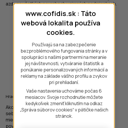
azda na všetkých povrchoch v zimných podmienkach.
www.cofidis.sk : Táto
webová lokalita používa
cookies.
Používajú sa na zabezpečenie
bezproblémového fungovania stránky a v
spolupráci s našimi partnermi na meranie
jej návštevnosti, vytváranie štatistík a
ponúkanie personalizovaných informácií a
reklamy na základe vášho profilu a zvykov
pri prehliadaní.
Vaše nastavenia uchováme počas 6
Hrad Korvínovcov v Hunedoare
mesiacov. Svoje rozhodnutie môžete
kedykoľvek zmeniť kliknutím na odkaz
Ako hovorí Laco, keď ste na ceste, musíte byť
„Správa súborov cookies“ v pätičke našich
sebestační, preto sa rozhodli nespoliehať sa na
stránok.
miestnu gastronómiu a zobrali si vlastné jedlo. Pri
povahe týchto pretekov, kedy nejde o prekonávanie