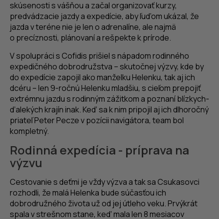
skúsenosti s vášňou a začal organizovať kurzy,
predvádzacie jazdy a expedície, aby ľuďom ukázal, že
jazda v teréne nie je len o adrenalíne, ale najmä
o precíznosti, plánovaní a rešpekte k prírode.
V spolupráci s Cofidis prišiel s nápadom rodinného
expedičného dobrodružstva – skutočnej výzvy, kde by
do expedície zapojil ako manželku Helenku, tak aj ich
dcéru – len 9-ročnú Helenku mladšiu, s cieľom prepojiť
extrémnu jazdu s rodinným zážitkom a poznaní blízkych-
ďalekých krajín inak. Keď sa k nim pripojil aj ich dlhoročný
priateľ Peter Pecze v pozícii navigátora, team bol
kompletný.
Rodinná expedícia - príprava na
výzvu
Cestovanie s deťmi je vždy výzva a tak sa Csukasovci
rozhodli, že malá Helenka bude súčasťou ich
dobrodružného života už od jej útleho veku. Prvýkrát
spala v strešnom stane, keď mala len 8 mesiacov