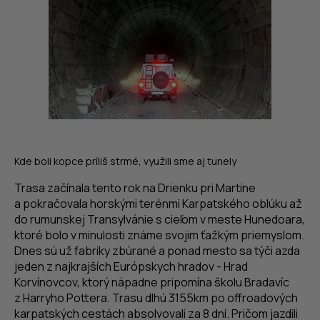
Kde boli kopce príliš strmé, využili sme aj tunely
Trasa začínala tento rok na Drienku pri Martine
a pokračovala horskými terénmi Karpatského oblúku až
do rumunskej Transylvánie s cieľom v meste Hunedoara,
ktoré bolo v minulosti známe svojim ťažkým priemyslom.
Dnes sú už fabriky zbúrané a ponad mesto sa týči azda
jeden z najkrajších Európskych hradov - Hrad
Korvínovcov, ktorý nápadne pripomína školu Bradavíc
z Harryho Pottera. Trasu dlhú 3155km po offroadových
karpatských cestách absolvovali za 8 dní. Pričom jazdili