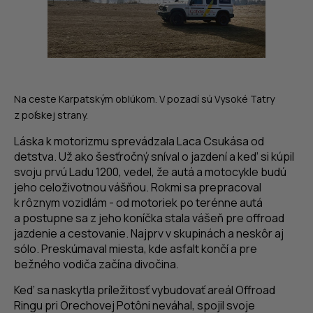
Na ceste Karpatským oblúkom. V pozadí sú Vysoké Tatry
z poľskej strany.
Láska k motorizmu sprevádzala Laca Csukása od
detstva. Už ako šesťročný sníval o jazdení a keď si kúpil
svoju prvú Ladu 1200, vedel, že autá a motocykle budú
jeho celoživotnou vášňou. Rokmi sa prepracoval
k rôznym vozidlám - od motoriek po terénne autá
a postupne sa z jeho koníčka stala vášeň pre offroad
jazdenie a cestovanie. Najprv v skupinách a neskôr aj
sólo. Preskúmaval miesta, kde asfalt končí a pre
bežného vodiča začína divočina.
Keď sa naskytla príležitosť vybudovať areál Offroad
Ringu pri Orechovej Potôni neváhal, spojil svoje