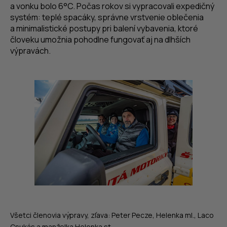
a vonku bolo 6°C. Počas rokov si vypracovali expedičný
systém: teplé spacáky, správne vrstvenie oblečenia
a minimalistické postupy pri balení vybavenia, ktoré
človeku umožnia pohodlne fungovať aj na dlhších
výpravách.
Všetci členovia výpravy, zľava: Peter Pecze, Helenka ml., Laco
Csukás a manželka Helenka st.