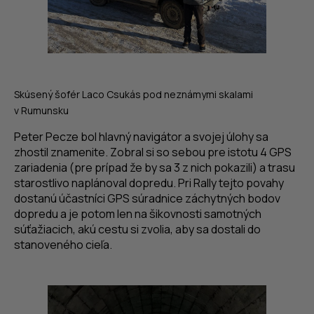
Skúsený šofér Laco Csukás pod neznámymi skalami
v Rumunsku
Peter Pecze bol hlavný navigátor a svojej úlohy sa
zhostil znamenite. Zobral si so sebou pre istotu 4
GPS
zariadenia (pre prípad že by sa 3 z nich pokazili) a trasu
starostlivo naplánoval dopredu. Pri Rally tejto povahy
dostanú účastníci GPS súradnice záchytných bodov
dopredu a je potom len na šikovnosti samotných
súťažiacich, akú cestu si zvolia, aby sa dostali do
stanoveného cieľa.