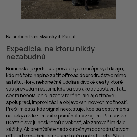
Na hrebeni transylvánskych Karpát
Expedícia, na ktorú nikdy
nezabudnú
Rumunsko je jednou z posledných európskych krajín,
kde môžete naplno zažiť offroad dobrodružstvo mimo
asfaltu. Hory, nekonečné údolia a divoké cesty, ktoré
vás prevedú miestami, kde sa čas akoby zastavil. Táto
cesta nebola len o jazde v teréne, ale aj o tímovej
spolupráci, improvizácii a objavovaní nových možností.
Prešli miesta, kde signál neexistuje, kde sa cesty menia
na rieky a kde si musíte pomáhať navzájom. Rumunsko
ukázalo svoju neskrotnú divokosť, ale zároveň im dalo
zážitky. Ak premýšľate nad skutočným dobrodružstvom,
offroad expedícia je presne to, čo potrebujete. Stačí