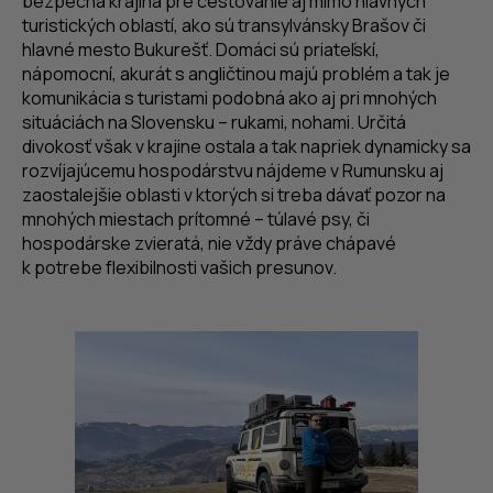
bezpečná krajina pre cestovanie aj mimo hlavných
turistických oblastí, ako sú transylvánsky Brašov či
hlavné mesto Bukurešť. Domáci sú priateľskí,
nápomocní, akurát s angličtinou majú problém a tak je
komunikácia s turistami podobná ako aj pri mnohých
situáciách na Slovensku – rukami, nohami. Určitá
divokosť však v krajine ostala a tak napriek dynamicky sa
rozvíjajúcemu hospodárstvu nájdeme v Rumunsku aj
zaostalejšie oblasti v ktorých si treba dávať pozor na
mnohých miestach prítomné – túlavé psy, či
hospodárske zvieratá, nie vždy práve chápavé
k potrebe flexibilnosti vašich presunov.