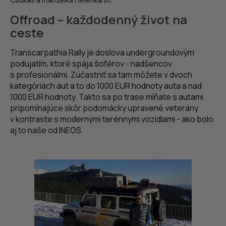
Offroad – každodenný život na
ceste
Transcarpathia Rally je doslova undergroundovým
podujatím, ktoré spája šoférov - nadšencov
s profesionálmi. Zúčastniť sa tam môžete v dvoch
kategóriách áut a to do 1000 EUR hodnoty auta a nad
1000 EUR hodnoty. Takto sa po trase míňate s autami
pripomínajúce skôr podomácky upravené veterány
v kontraste s modernými terénnymi vozidlami - ako bolo
aj to naše od INEOS.