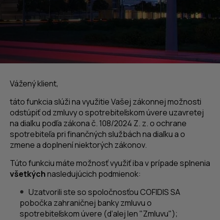
Vážený klient,
táto funkcia slúži na využitie Vašej zákonnej možnosti
odstúpiť od zmluvy o spotrebiteľskom úvere uzavretej
na diaľku podľa zákona č. 108/2024 Z. z. o ochrane
spotrebiteľa pri finančných službách na diaľku a o
zmene a doplnení niektorých zákonov.
Túto funkciu máte možnosť využiť iba v prípade splnenia
všetkých
nasledujúcich podmienok:
Uzatvorili ste so spoločnosťou COFIDIS SA
pobočka zahraničnej banky zmluvu o
spotrebiteľskom úvere (ďalej len "Zmluvu");