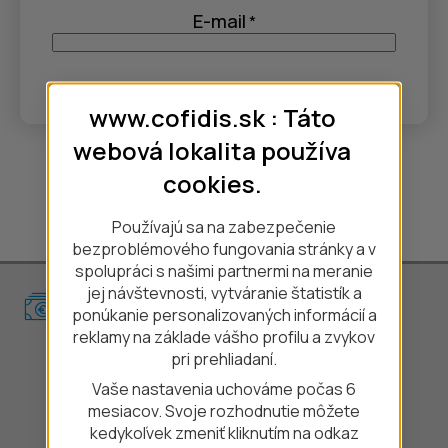
E-mail
*
www.cofidis.sk : Táto
webová lokalita používa
Odoslať
cookies.
Používajú sa na zabezpečenie
bezproblémového fungovania stránky a v
spolupráci s našimi partnermi na meranie
jej návštevnosti, vytváranie štatistík a
Pôžička
ponúkanie personalizovaných informácií a
reklamy na základe vášho profilu a zvykov
Spotrebiteľský úver
pri prehliadaní.
Vaše nastavenia uchováme počas 6
Bezúčelový úver
mesiacov. Svoje rozhodnutie môžete
Úver pre živnostníkov a malé firmy
kedykoľvek zmeniť kliknutím na odkaz