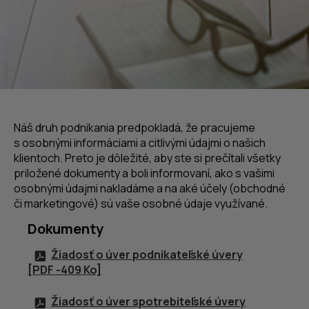
Náš druh podnikania predpokladá, že pracujeme
s osobnými informáciami a citlivými údajmi o našich
klientoch. Preto je dôležité, aby ste si prečítali všetky
priložené dokumenty a boli informovaní, ako s vašimi
osobnými údajmi nakladáme a na aké účely (obchodné
či marketingové) sú vaše osobné údaje využívané.
Dokumenty
Žiadosť o úver podnikateľské úvery
[
PDF
-409 Ko]
Žiadosť o úver spotrebiteľské úvery