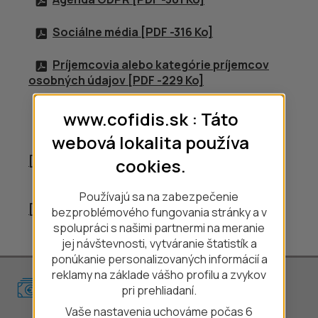
Sociálne média [
PDF
-316 Ko]
Príjemcovia alebo kategórie príjemcov
osobných údajov [
PDF
-229 Ko]
Práva dotknutých osôb [
PDF
-352 Ko]
www.cofidis.sk : Táto
webová lokalita používa
Zásady používania súborov cookies
[
PDF
-203 Ko]
cookies.
Statut sutaze Letna Sutaz Festival Skaly
Používajú sa na zabezpečenie
[
PDF
-307 Ko]
bezproblémového fungovania stránky a v
spolupráci s našimi partnermi na meranie
jej návštevnosti, vytváranie štatistík a
ponúkanie personalizovaných informácií a
reklamy na základe vášho profilu a zvykov
pri prehliadaní.
Pôžička
Vaše nastavenia uchováme počas 6