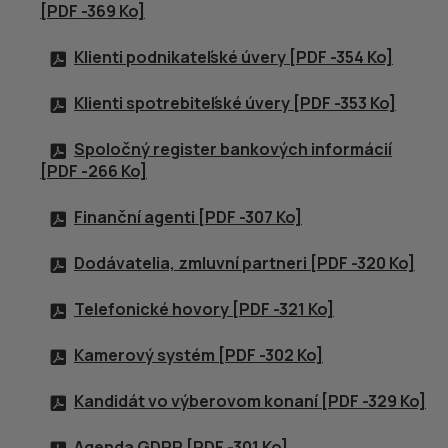
[
PDF
-369 Ko]
Klienti podnikateľské úvery [
PDF
-354 Ko]
Klienti spotrebiteľské úvery [
PDF
-353 Ko]
Spoločný register bankových informácií
[
PDF
-266 Ko]
Finanční agenti [
PDF
-307 Ko]
Dodávatelia, zmluvní partneri [
PDF
-320 Ko]
Telefonické hovory [
PDF
-321 Ko]
Kamerový systém [
PDF
-302 Ko]
Kandidát vo výberovom konaní [
PDF
-329 Ko]
Agenda
GDPR
[
PDF
-301 Ko]