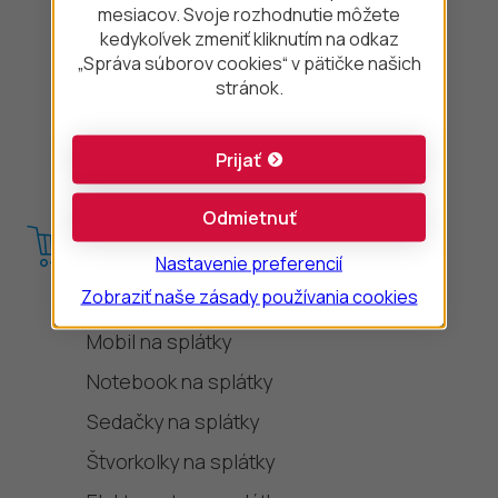
Spotrebiteľský úver
mesiacov. Svoje rozhodnutie môžete
kedykoľvek zmeniť kliknutím na odkaz
Bezúčelový úver
„Správa súborov cookies“ v pätičke našich
Úver pre živnostníkov a malé firmy
stránok.
Úvery pre zelenú domácnosť
Prijať
Úvery pre ekologické produkty
Odmietnuť
Nákup na splátky
Nastavenie preferencií
Zobraziť naše zásady používania cookies
Auto na splátky
Mobil na splátky
Notebook na splátky
Sedačky na splátky
Štvorkolky na splátky