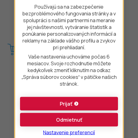
Úver pre živnostníkov a malé firmy
Používajú sa na zabezpečenie
bezproblémového fungovania stránky a v
Úvery pre zelenú domácnosť
spolupráci s našimi partnermi na meranie
jej návštevnosti, vytváranie štatistík a
Úvery pre ekologické produkty
ponúkanie personalizovaných informácií a
reklamy na základe vášho profilu a zvykov
pri prehliadaní.
Nákup na splátky
Vaše nastavenia uchováme počas 6
mesiacov. Svoje rozhodnutie môžete
Auto na splátky
kedykoľvek zmeniť kliknutím na odkaz
Mobil na splátky
„Správa súborov cookies“ v pätičke našich
stránok.
Notebook na splátky
Sedačky na splátky
Prijať
Štvorkolky na splátky
Odmietnuť
Elektroauto na splátky
Hybrid na splátky
Nastavenie preferencií