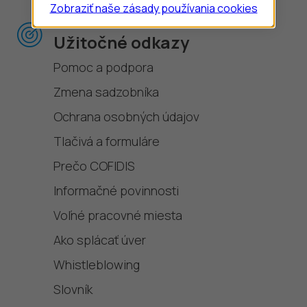
Zobraziť naše zásady používania cookies
Užitočné odkazy
Pomoc a podpora
Zmena sadzobníka
Ochrana osobných údajov
Tlačivá a formuláre
Prečo COFIDIS
Informačné povinnosti
Voľné pracovné miesta
Ako splácať úver
Whistleblowing
Slovník