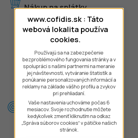
Nákup na splátky
www.cofidis.sk : Táto
Auto na splátky
webová lokalita používa
Mobil na splátky
cookies.
Notebook na splátky
Sedačky na splátky
Používajú sa na zabezpečenie
bezproblémového fungovania stránky a v
Štvorkolky na splátky
spolupráci s našimi partnermi na meranie
jej návštevnosti, vytváranie štatistík a
Elektroauto na splátky
ponúkanie personalizovaných informácií a
Hybrid na splátky
reklamy na základe vášho profilu a zvykov
pri prehliadaní.
Vaše nastavenia uchováme počas 6
Užitočné odkazy
mesiacov. Svoje rozhodnutie môžete
kedykoľvek zmeniť kliknutím na odkaz
Pomoc a podpora
„Správa súborov cookies“ v pätičke našich
stránok.
Zmena sadzobníka