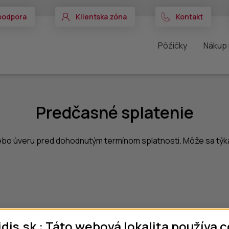
podpora
Klientska zóna
Kontakt
Pôžičky
Nákup 
Predčasné splatenie
ebo úveru pred dohodnutým termínom splatnosti. Môže sa týka
dis.sk : Táto webová lokalita používa c