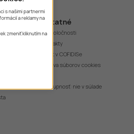
i s našimi partnermi
formácií a reklamy na
azy
Ostatné
O spoločnosti
k zmeniť kliknutím na
Kontakty
dajov
Život v COFIDISe
Správa súborov cookies
VDP
ti
Prístupnosť: nie v súlade
sta