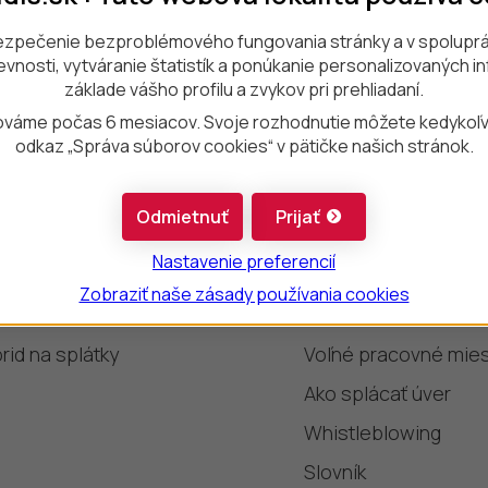
ezpečenie bezproblémového fungovania stránky a v spoluprác
evnosti, vytváranie štatistík a ponúkanie personalizovaných in
kup na splátky
Užitočné odk
základe vášho profilu a zvykov pri prehliadaní.
o na splátky
Pomoc a podpora
váme počas 6 mesiacov. Svoje rozhodnutie môžete kedykoľve
odkaz „Správa súborov cookies“ v pätičke našich stránok.
il na splátky
Zmena sadzobníka
ebook na splátky
Ochrana osobných ú
Odmietnuť
Prijať
ačky na splátky
Tlačivá a formuláre
Nastavenie preferencií
orkolky na splátky
Prečo COFIDIS
Zobraziť naše zásady používania cookies
ktroauto na splátky
Informačné povinnos
rid na splátky
Voľné pracovné mie
Ako splácať úver
Whistleblowing
Slovník