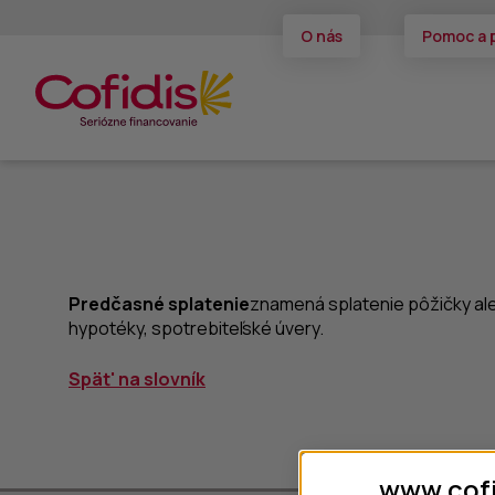
O nás
Pomoc a 
Predčasné splatenie
znamená splatenie pôžičky al
hypotéky, spotrebiteľské úvery.
Spät' na slovník
www.cofi