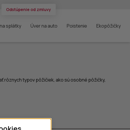
Odstúpenie od zmluvy
na splátky
Úver na auto
Poistenie
Ekopôžičky
ť rôznych typov pôžičiek, ako sú osobné pôžičky,
ookies.