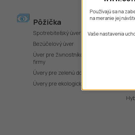
Používajú sa na zab
na meranie jej návšt
Pôžička
Ná
Spotrebiteľský úver
Aut
Vaše nastavenia ucho
Bezúčelový úver
Mob
Úver pre živnostníkov a malé
Not
firmy
Sed
Úvery pre zelenú domácnosť
Štv
Úvery pre ekologické produkty
Ele
Hyb