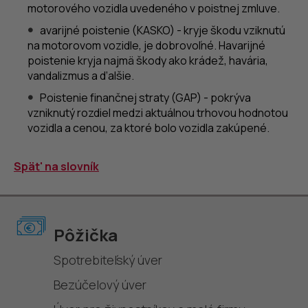
motorového vozidla uvedeného v poistnej zmluve.
avarijné poistenie (KASKO) - kryje škodu vziknutú
na motorovom vozidle, je dobrovoľné. Havarijné
poistenie kryja najmä škody ako krádež, havária,
vandalizmus a ďalšie.
Poistenie finančnej straty (GAP) - pokrýva
vzniknutý rozdiel medzi aktuálnou trhovou hodnotou
vozidla a cenou, za ktoré bolo vozidla zakúpené.
Spät' na slovník
Pôžička
Spotrebiteľský úver
Bezúčelový úver