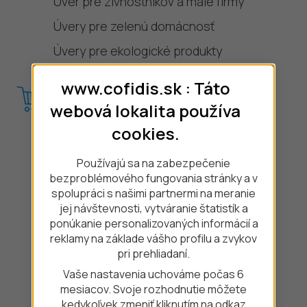
Úver pre živnostníkov a malé firmy
Úvery pre zelenú domácnosť
Úvery pre ekologické produkty
www.cofidis.sk : Táto
Nákup na splátky
webová lokalita používa
cookies.
Auto na splátky
Mobil na splátky
Používajú sa na zabezpečenie
bezproblémového fungovania stránky a v
Notebook na splátky
spolupráci s našimi partnermi na meranie
Sedačky na splátky
jej návštevnosti, vytváranie štatistík a
ponúkanie personalizovaných informácií a
Štvorkolky na splátky
reklamy na základe vášho profilu a zvykov
pri prehliadaní.
Elektroauto na splátky
Vaše nastavenia uchováme počas 6
Hybrid na splátky
mesiacov. Svoje rozhodnutie môžete
kedykoľvek zmeniť kliknutím na odkaz