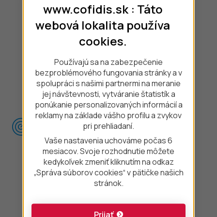
Mobil na splátky
www.cofidis.sk : Táto
Notebook na splátky
webová lokalita používa
cookies.
Sedačky na splátky
Štvorkolky na splátky
Používajú sa na zabezpečenie
bezproblémového fungovania stránky a v
Elektroauto na splátky
spolupráci s našimi partnermi na meranie
Hybrid na splátky
jej návštevnosti, vytváranie štatistík a
ponúkanie personalizovaných informácií a
reklamy na základe vášho profilu a zvykov
pri prehliadaní.
Užitočné odkazy
Vaše nastavenia uchováme počas 6
Pomoc a podpora
mesiacov. Svoje rozhodnutie môžete
kedykoľvek zmeniť kliknutím na odkaz
Zmena sadzobníka
„Správa súborov cookies“ v pätičke našich
stránok.
Ochrana osobných údajov
Tlačivá a formuláre
Prijať