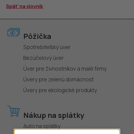
Spät' na slovník
Pôžička
Spotrebiteľský úver
Bezúčelový úver
Úver pre živnostníkov a malé firmy
Úvery pre zelenú domácnosť
Úvery pre ekologické produkty
Nákup na splátky
Auto na splátky